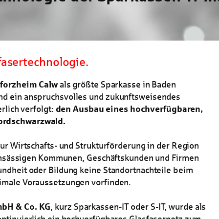
asertechnologie.
Pforzheim Calw
als größte Sparkasse in Baden
nd ein anspruchsvolles und zukunftsweisendes
rlich verfolgt:
den Ausbau eines hochverfügbaren,
ordschwarzwald.
ur Wirtschafts- und Strukturförderung in der Region
r ansässigen Kommunen, Geschäftskunden und Firmen
ndheit oder Bildung keine Standortnachteile beim
imale Voraussetzungen vorfinden.
mbH & Co. KG
, kurz Sparkassen-IT oder S-IT, wurde als
ntinuierlich ein hochverfügbares Glasfasernetz zum