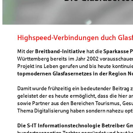
Highspeed-Verbindungen duch Glasf
Mit der
Breitband-Initiative
hat die
Sparkasse 
Württemberg bereits im Jahr 2002 vorausschaue
Projekt ins Leben gerufen und bis heute kontinuie
topmodernen Glasfasernetzes in der Region N
Damit wurde frühzeitig ein bedeutender Beitrag z
geleistet der es heute ermöglicht, dass die hie
sowie Partner aus den Bereichen Tourismus, Gesu
Thema Digitalisierung haben sondern nahezu opt
Die S-IT Informationstechnologie Betreiber G
hundertprozentige Tochter gegründet und baut ko