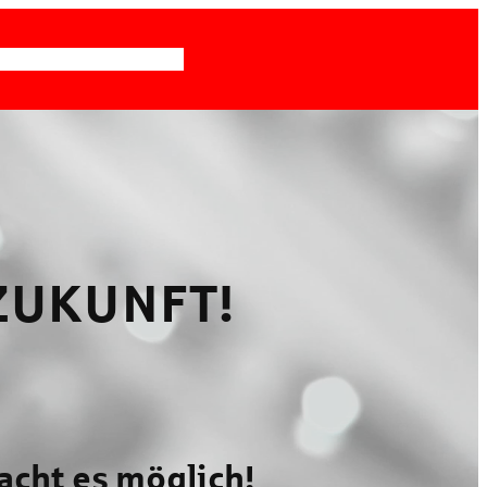
‑IT
KARRIERE
KONTAKT
ZUKUNFT!
acht es möglich!