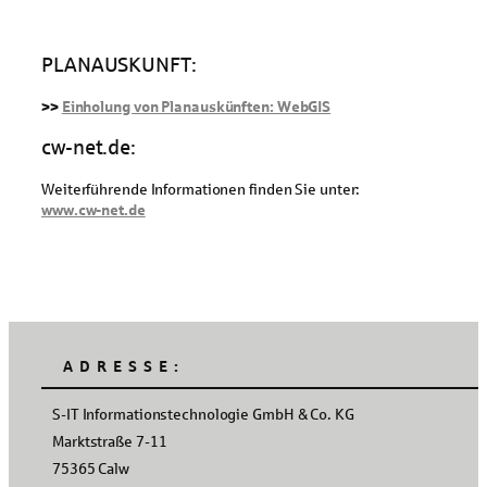
PLANAUSKUNFT:
>>
Einholung von Planauskünften: WebGIS
cw-net.de:
Weiterführende Informationen finden Sie unter:
www.cw-net.de
ADRESSE:
S-IT Informationstechnologie GmbH & Co. KG
Marktstraße 7-11
75365 Calw